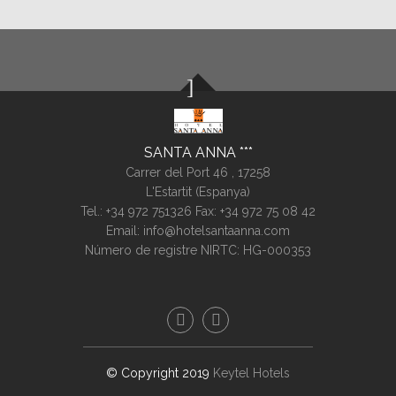
SANTA ANNA
Carrer del Port 46 ,
17258
L'Estartit (
Espanya
)
Tel.:
+34 972 751326
Fax: +34 972 75 08 42
Email:
info@hotelsantaanna.com
Número de registre NIRTC: HG-000353
© Copyright 2019
Keytel Hotels