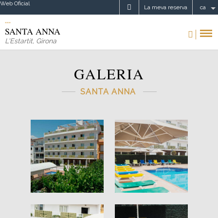
Web Oficial
La meva reserva
ca
SANTA ANNA
L'Estartit
,
Girona
GALERIA
SANTA ANNA