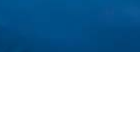
 A LA WEB OFICIAL TOT SÓN AV
a
Copa de benvinguda
D