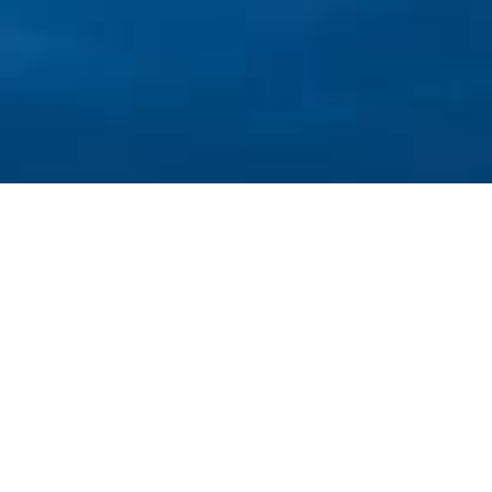
ANTATGES
escompte exclusiu web 5%