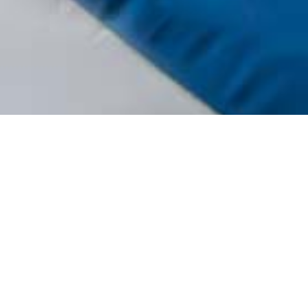
RESERVA
Late check-out (subjecte 
disponibilitat)