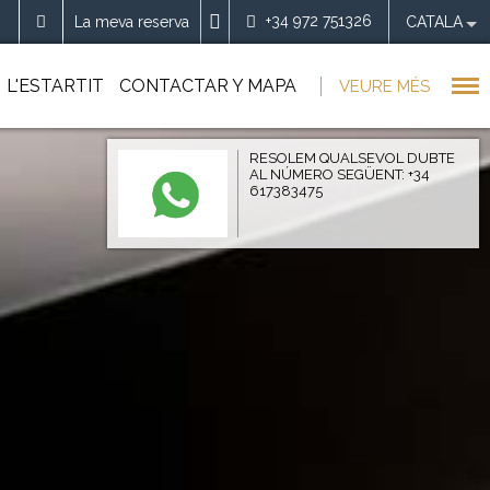
+34 972 751326
La meva reserva
CATALA
L'ESTARTIT
CONTACTAR Y MAPA
VEURE MÉS
RESOLEM QUALSEVOL DUBTE
AL NÚMERO SEGÜENT: +34
617383475